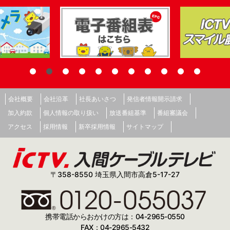
会社概要
会社沿革
社長あいさつ
発信者情報開示請求
加入約款
個人情報の取り扱い
放送番組基準
番組審議会
アクセス
採用情報
新卒採用情報
サイトマップ
〒358-8550 埼玉県入間市高倉5-17-27
携帯電話からおかけの方は：04-2965-0550
FAX：04-2965-5432