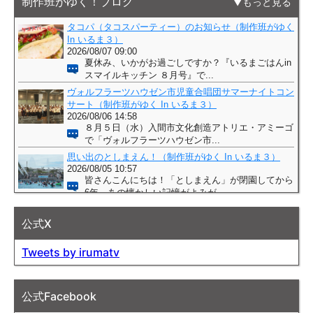
制作班がゆく！ブログ
もっと見る
公式X
Tweets by irumatv
公式Facebook