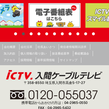
会社概要
会社沿革
社長あいさつ
発信者情報開示請求
加入約款
個人情報の取り扱い
放送番組基準
番組審議会
アクセス
採用情報
新卒採用情報
サイトマップ
〒358-8550 埼玉県入間市高倉5-17-27
携帯電話からおかけの方は：04-2965-0550
FAX：04-2965-5432