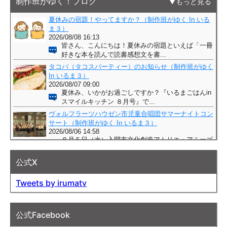
制作班がゆく！ブログ
もっと見る
公式X
Tweets by irumatv
公式Facebook