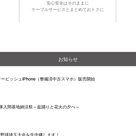
安心安全はそのままに
ケーブルサービスとまとめておトクに
お知らせ
ービッシュiPhone（整備済中古スマホ）販売開始
自衛隊入間基地納涼祭～盆踊りと花火の夕べ～
高校野球埼玉大会を生中継します！