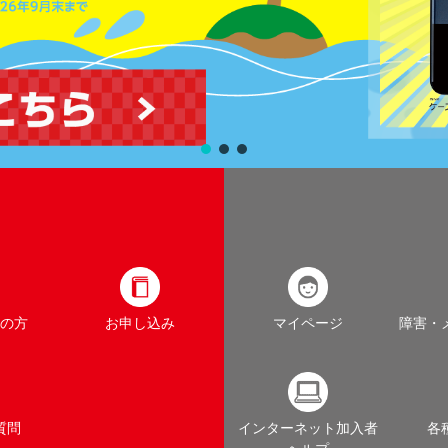
の方
お申し込み
マイページ
障害・
質問
インターネット加入者
各