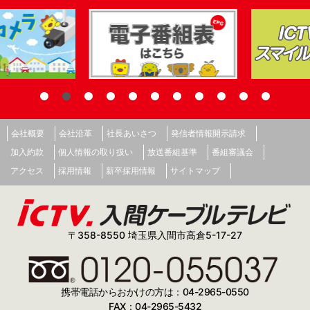
会社概要
会社沿革
社長あいさつ
発信者情報開示請求
加入約款
個人情報の取り扱い
放送番組基準
番組審議会
アクセス
採用情報
新卒採用情報
サイトマップ
〒358-8550 埼玉県入間市高倉5-17-27
携帯電話からおかけの方は：04-2965-0550
FAX：04-2965-5432