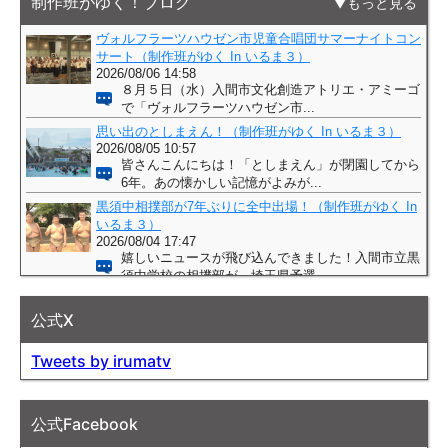
制作班がゆく！ブログ
もっと見る
公式X
Tweets by irumatv
公式Facebook