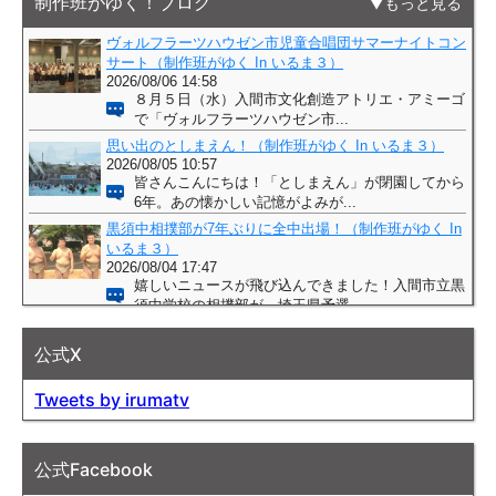
制作班がゆく！ブログ
もっと見る
公式X
Tweets by irumatv
公式Facebook