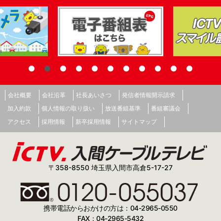
会社概要
会社沿革
社長あいさつ
発信者情報開示請求
加入約款
個人情報の取り扱い
放送番組基準
番組審議会
アクセス
採用情報
新卒採用情報
サイトマップ
〒358-8550 埼玉県入間市高倉5-17-27
携帯電話からおかけの方は：04-2965-0550
FAX：04-2965-5432