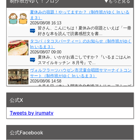
制作班がゆく！ブログ
もっと見る
公式X
Tweets by irumatv
公式Facebook