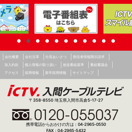
会社概要
会社沿革
社長あいさつ
発信者情報開示請求
加入約款
個人情報の取り扱い
放送番組基準
番組審議会
アクセス
採用情報
新卒採用情報
サイトマップ
〒358-8550 埼玉県入間市高倉5-17-27
携帯電話からおかけの方は：04-2965-0550
FAX：04-2965-5432