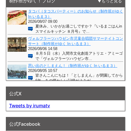
制作班がゆく！ブログ
もっと見る
公式X
Tweets by irumatv
公式Facebook