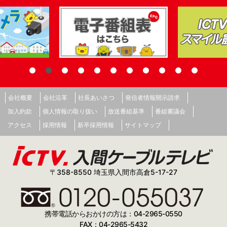
会社概要
会社沿革
社長あいさつ
発信者情報開示請求
加入約款
個人情報の取り扱い
放送番組基準
番組審議会
アクセス
採用情報
新卒採用情報
サイトマップ
〒358-8550 埼玉県入間市高倉5-17-27
携帯電話からおかけの方は：04-2965-0550
FAX：04-2965-5432