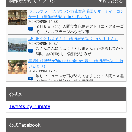
制作班がゆく！ブログ
もっと見る
公式X
Tweets by irumatv
公式Facebook