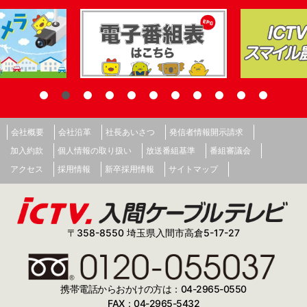
会社概要
会社沿革
社長あいさつ
発信者情報開示請求
加入約款
個人情報の取り扱い
放送番組基準
番組審議会
アクセス
採用情報
新卒採用情報
サイトマップ
〒358-8550 埼玉県入間市高倉5-17-27
携帯電話からおかけの方は：04-2965-0550
FAX：04-2965-5432