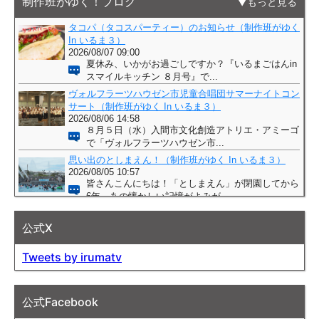
制作班がゆく！ブログ
もっと見る
公式X
Tweets by irumatv
公式Facebook