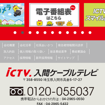
会社概要
会社沿革
社長あいさつ
発信者情報開示請求
加入約款
個人情報の取り扱い
放送番組基準
番組審議会
アクセス
採用情報
新卒採用情報
サイトマップ
〒358-8550 埼玉県入間市高倉5-17-27
携帯電話からおかけの方は：04-2965-0550
FAX：04-2965-5432