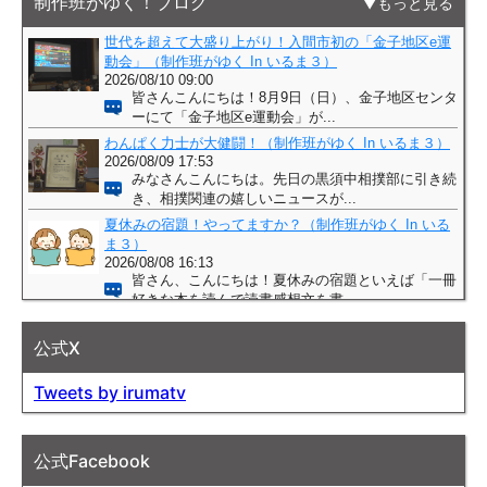
制作班がゆく！ブログ
もっと見る
公式X
Tweets by irumatv
公式Facebook