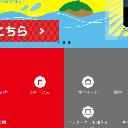
の方
お申し込み
マイページ
障害・
質問
インターネット加入者
各