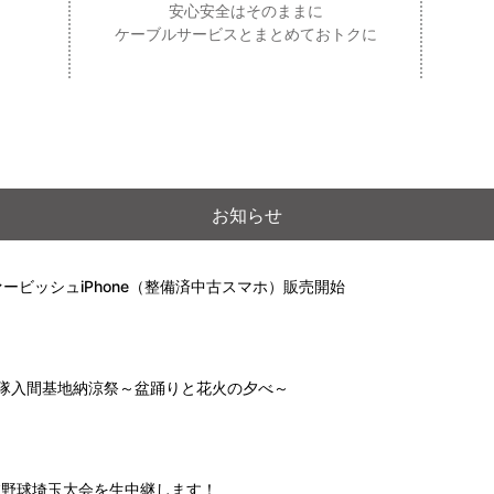
安心安全はそのままに
ケーブルサービスとまとめておトクに
お知らせ
ービッシュiPhone（整備済中古スマホ）販売開始
自衛隊入間基地納涼祭～盆踊りと花火の夕べ～
高校野球埼玉大会を生中継します！