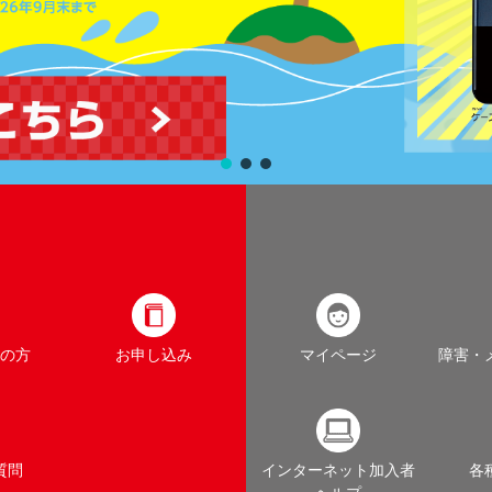
の方
お申し込み
マイページ
障害・
質問
インターネット加入者
各