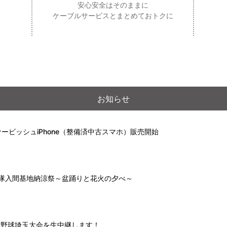
安心安全はそのままに
ケーブルサービスとまとめておトクに
お知らせ
ービッシュiPhone（整備済中古スマホ）販売開始
自衛隊入間基地納涼祭～盆踊りと花火の夕べ～
高校野球埼玉大会を生中継します！