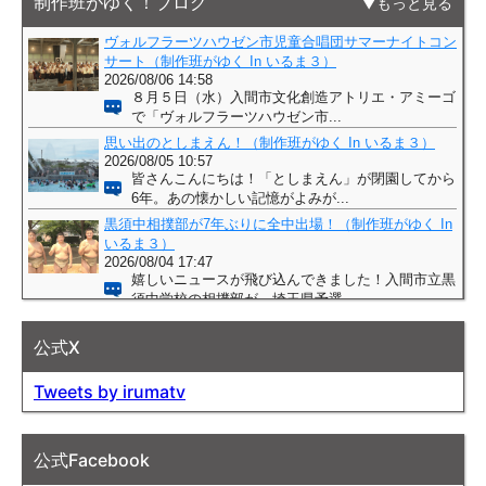
制作班がゆく！ブログ
もっと見る
公式X
Tweets by irumatv
公式Facebook