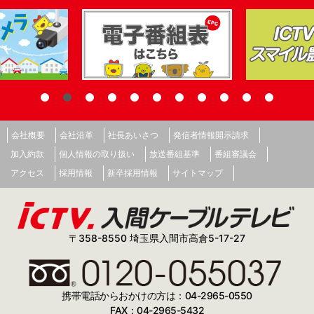
会社概要
会社沿革
社長あいさつ
発信者情報開示請求
加入約款
個人情報の取り扱い
放送番組基準
番組審議会
アクセス
採用情報
新卒採用情報
サイトマップ
〒358-8550 埼玉県入間市高倉5-17-27
携帯電話からおかけの方は：04-2965-0550
FAX：04-2965-5432