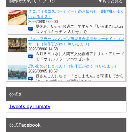
制作班がゆく！ブログ
もっと見る
公式X
Tweets by irumatv
公式Facebook