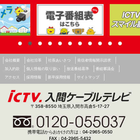
会社概要
会社沿革
社長あいさつ
発信者情報開示請求
加入約款
個人情報の取り扱い
放送番組基準
番組審議会
アクセス
採用情報
新卒採用情報
サイトマップ
〒358-8550 埼玉県入間市高倉5-17-27
携帯電話からおかけの方は：04-2965-0550
FAX：04-2965-5432