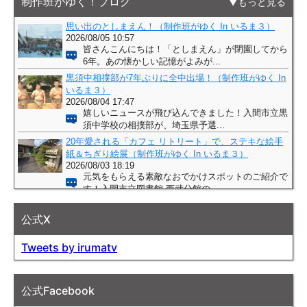
制作班がゆく！ブログ
もっと見る
公式X
Tweets by irumatv
公式Facebook