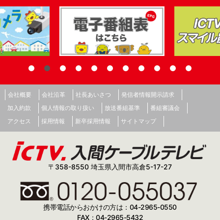
会社概要
会社沿革
社長あいさつ
発信者情報開示請求
加入約款
個人情報の取り扱い
放送番組基準
番組審議会
アクセス
採用情報
新卒採用情報
サイトマップ
〒358-8550 埼玉県入間市高倉5-17-27
携帯電話からおかけの方は：04-2965-0550
FAX：04-2965-5432