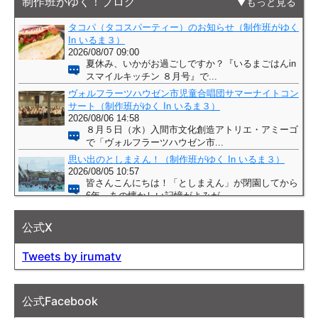
制作班がゆく！ブログ
もっと見る
公式X
Tweets by irumatv
公式Facebook