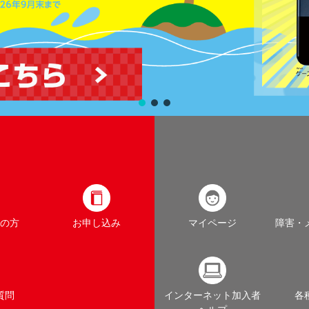
の方
お申し込み
マイページ
障害・
質問
インターネット加入者
各