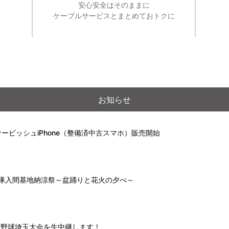
安心安全はそのままに
ケーブルサービスとまとめておトクに
お知らせ
ービッシュiPhone（整備済中古スマホ）販売開始
自衛隊入間基地納涼祭～盆踊りと花火の夕べ～
高校野球埼玉大会を生中継します！