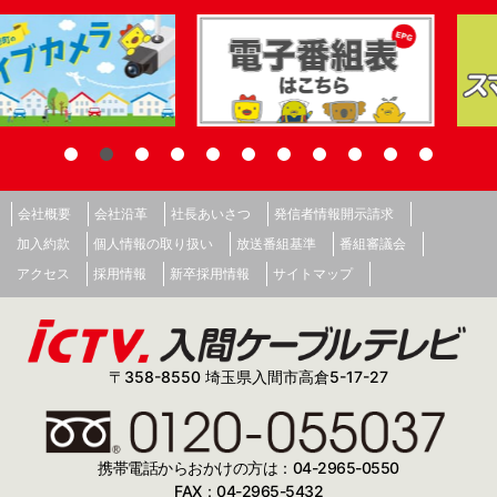
会社概要
会社沿革
社長あいさつ
発信者情報開示請求
加入約款
個人情報の取り扱い
放送番組基準
番組審議会
アクセス
採用情報
新卒採用情報
サイトマップ
〒358-8550 埼玉県入間市高倉5-17-27
携帯電話からおかけの方は：04-2965-0550
FAX：04-2965-5432