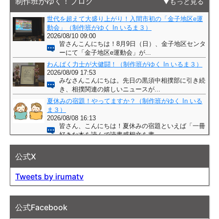
制作班がゆく！ブログ
もっと見る
公式X
Tweets by irumatv
公式Facebook