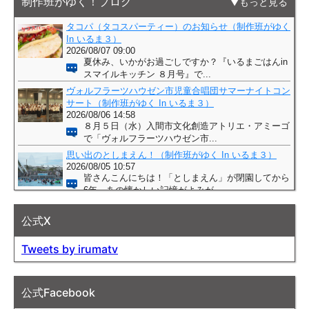
制作班がゆく！ブログ
もっと見る
公式X
Tweets by irumatv
公式Facebook