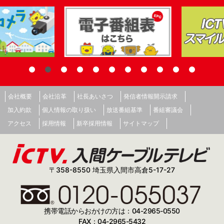
会社概要
会社沿革
社長あいさつ
発信者情報開示請求
加入約款
個人情報の取り扱い
放送番組基準
番組審議会
アクセス
採用情報
新卒採用情報
サイトマップ
〒358-8550 埼玉県入間市高倉5-17-27
携帯電話からおかけの方は：04-2965-0550
FAX：04-2965-5432