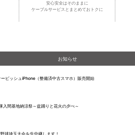
安心安全はそのままに
ケーブルサービスとまとめておトクに
お知らせ
ービッシュiPhone（整備済中古スマホ）販売開始
自衛隊入間基地納涼祭～盆踊りと花火の夕べ～
高校野球埼玉大会を生中継します！