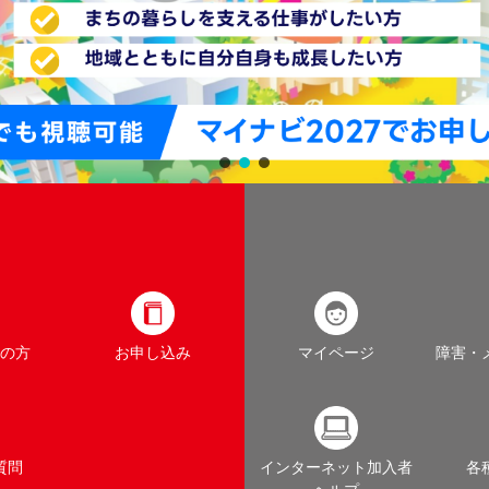
の方
お申し込み
マイページ
障害・
質問
インターネット加入者
各