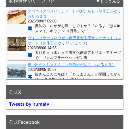
制作班がゆく！ブログ
もっと見る
公式X
Tweets by irumatv
公式Facebook