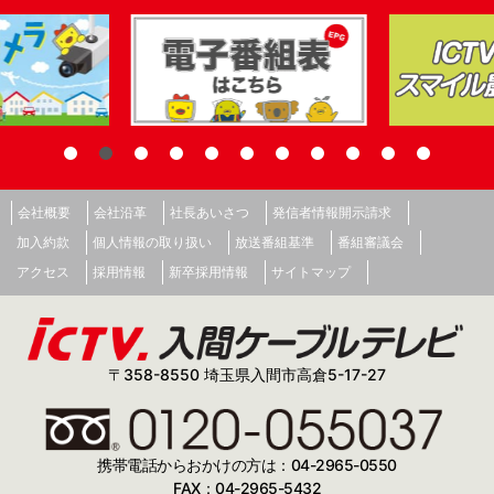
会社概要
会社沿革
社長あいさつ
発信者情報開示請求
加入約款
個人情報の取り扱い
放送番組基準
番組審議会
アクセス
採用情報
新卒採用情報
サイトマップ
〒358-8550 埼玉県入間市高倉5-17-27
携帯電話からおかけの方は：04-2965-0550
FAX：04-2965-5432