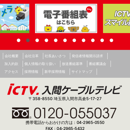
会社概要
会社沿革
社長あいさつ
発信者情報開示請求
加入約款
個人情報の取り扱い
放送番組基準
番組審議会
アクセス
採用情報
新卒採用情報
サイトマップ
〒358-8550 埼玉県入間市高倉5-17-27
携帯電話からおかけの方は：04-2965-0550
FAX：04-2965-5432