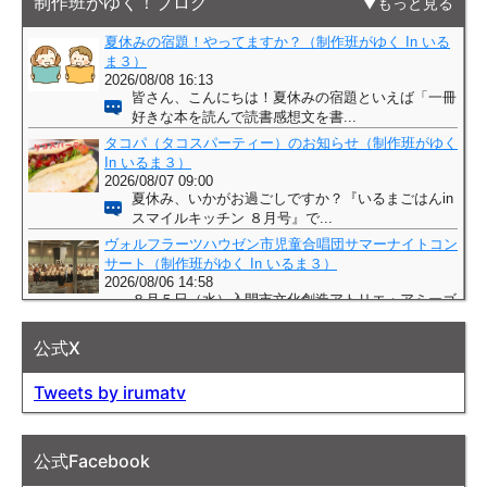
制作班がゆく！ブログ
もっと見る
公式X
Tweets by irumatv
公式Facebook