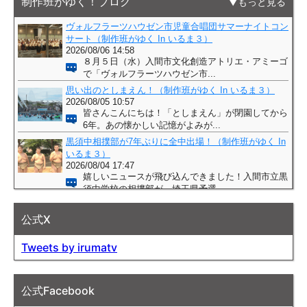
制作班がゆく！ブログ
もっと見る
公式X
Tweets by irumatv
公式Facebook