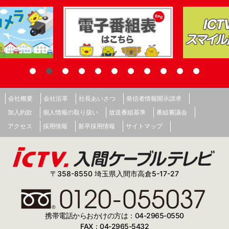
会社概要
会社沿革
社長あいさつ
発信者情報開示請求
加入約款
個人情報の取り扱い
放送番組基準
番組審議会
アクセス
採用情報
新卒採用情報
サイトマップ
〒358-8550 埼玉県入間市高倉5-17-27
携帯電話からおかけの方は：04-2965-0550
FAX：04-2965-5432