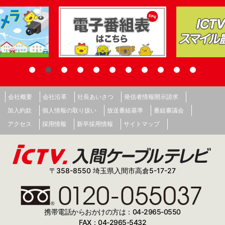
会社概要
会社沿革
社長あいさつ
発信者情報開示請求
加入約款
個人情報の取り扱い
放送番組基準
番組審議会
アクセス
採用情報
新卒採用情報
サイトマップ
〒358-8550 埼玉県入間市高倉5-17-27
携帯電話からおかけの方は：04-2965-0550
FAX：04-2965-5432