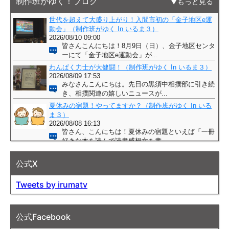
制作班がゆく！ブログ
もっと見る
公式X
Tweets by irumatv
公式Facebook