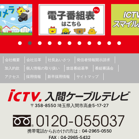
会社概要
会社沿革
社長あいさつ
発信者情報開示請求
加入約款
個人情報の取り扱い
放送番組基準
番組審議会
アクセス
採用情報
新卒採用情報
サイトマップ
〒358-8550 埼玉県入間市高倉5-17-27
携帯電話からおかけの方は：04-2965-0550
FAX：04-2965-5432