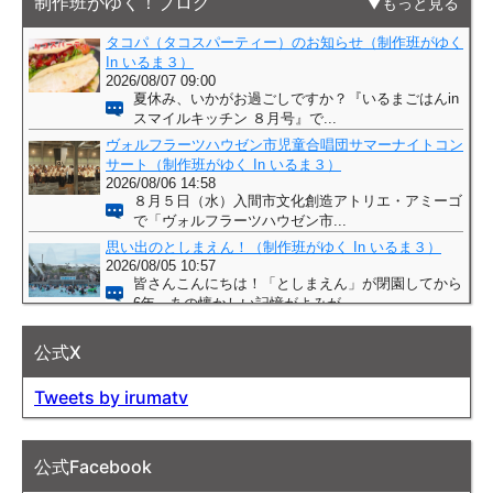
制作班がゆく！ブログ
もっと見る
公式X
Tweets by irumatv
公式Facebook