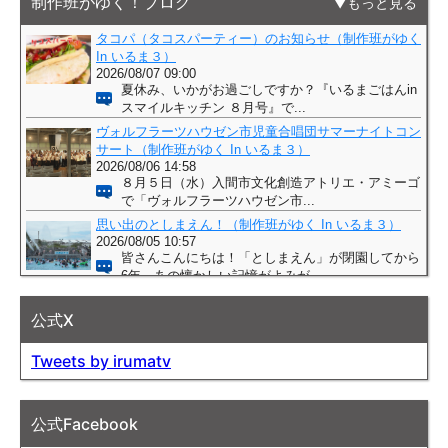
制作班がゆく！ブログ
もっと見る
公式X
Tweets by irumatv
公式Facebook