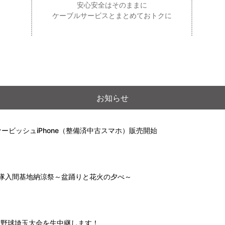
安心安全はそのままに
ケーブルサービスとまとめておトクに
お知らせ
ービッシュiPhone（整備済中古スマホ）販売開始
自衛隊入間基地納涼祭～盆踊りと花火の夕べ～
高校野球埼玉大会を生中継します！