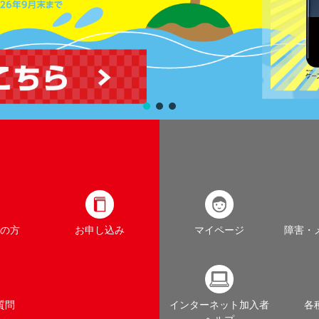
の方
お申し込み
マイページ
障害・
質問
インターネット加入者
各