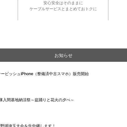
安心安全はそのままに
ケーブルサービスとまとめておトクに
お知らせ
ービッシュiPhone（整備済中古スマホ）販売開始
自衛隊入間基地納涼祭～盆踊りと花火の夕べ～
高校野球埼玉大会を生中継します！