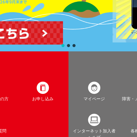
の方
お申し込み
マイページ
障害・
質問
インターネット加入者
各