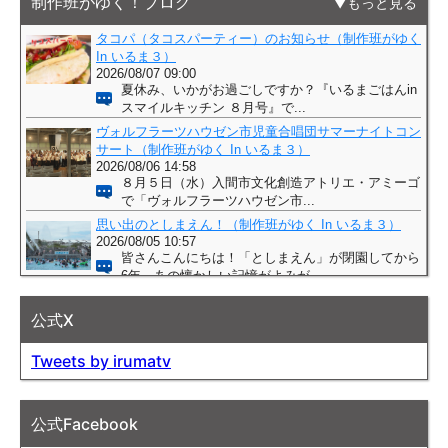
制作班がゆく！ブログ
もっと見る
公式X
Tweets by irumatv
公式Facebook