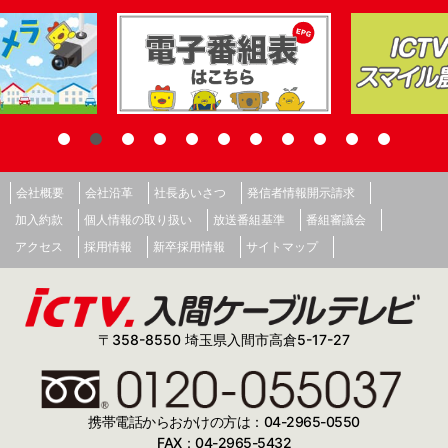
会社概要
会社沿革
社長あいさつ
発信者情報開示請求
加入約款
個人情報の取り扱い
放送番組基準
番組審議会
アクセス
採用情報
新卒採用情報
サイトマップ
〒358-8550 埼玉県入間市高倉5-17-27
携帯電話からおかけの方は：04-2965-0550
FAX：04-2965-5432