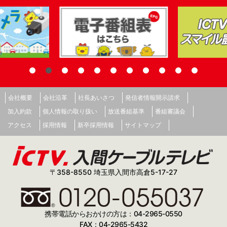
会社概要
会社沿革
社長あいさつ
発信者情報開示請求
加入約款
個人情報の取り扱い
放送番組基準
番組審議会
アクセス
採用情報
新卒採用情報
サイトマップ
〒358-8550 埼玉県入間市高倉5-17-27
携帯電話からおかけの方は：04-2965-0550
FAX：04-2965-5432