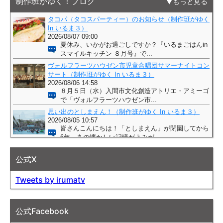
制作班がゆく！ブログ
もっと見る
公式X
Tweets by irumatv
公式Facebook