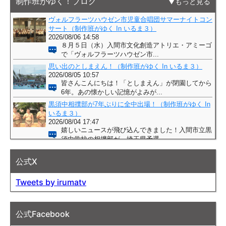
制作班がゆく！ブログ
もっと見る
公式X
Tweets by irumatv
公式Facebook