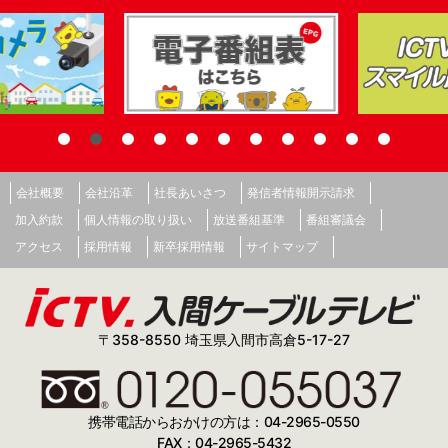
会社概要
会社沿革
社長あいさつ
発信者情報開示請求
加入約款
個人情報の取り扱い
放送番組基準
番組審議会
アクセス
採用情報
新卒採用情報
サイトマップ
〒358-8550 埼玉県入間市高倉5-17-27
携帯電話からおかけの方は：04-2965-0550
FAX：04-2965-5432