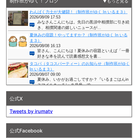
制作班がゆく！ブログ
もっと見る
公式X
Tweets by irumatv
公式Facebook