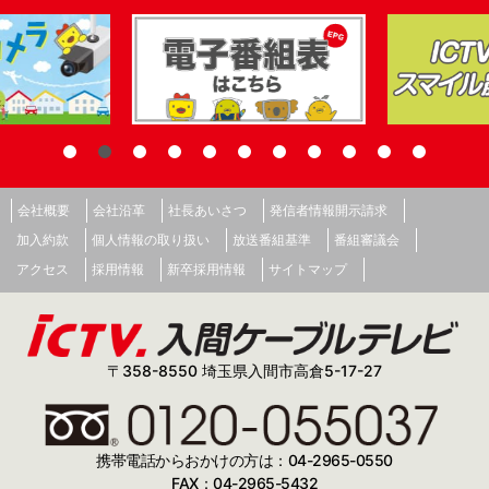
会社概要
会社沿革
社長あいさつ
発信者情報開示請求
加入約款
個人情報の取り扱い
放送番組基準
番組審議会
アクセス
採用情報
新卒採用情報
サイトマップ
〒358-8550 埼玉県入間市高倉5-17-27
携帯電話からおかけの方は：04-2965-0550
FAX：04-2965-5432