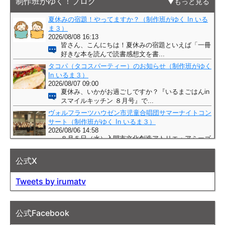
制作班がゆく！ブログ
もっと見る
公式X
Tweets by irumatv
公式Facebook