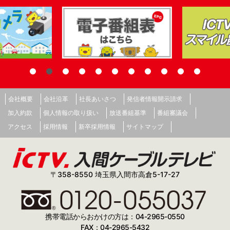
会社概要
会社沿革
社長あいさつ
発信者情報開示請求
加入約款
個人情報の取り扱い
放送番組基準
番組審議会
アクセス
採用情報
新卒採用情報
サイトマップ
〒358-8550 埼玉県入間市高倉5-17-27
携帯電話からおかけの方は：04-2965-0550
FAX：04-2965-5432