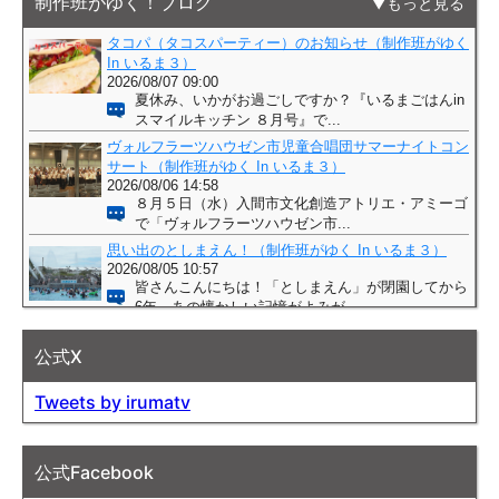
制作班がゆく！ブログ
もっと見る
公式X
Tweets by irumatv
公式Facebook