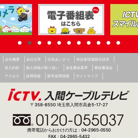
会社概要
会社沿革
社長あいさつ
発信者情報開示請求
加入約款
個人情報の取り扱い
放送番組基準
番組審議会
アクセス
採用情報
新卒採用情報
サイトマップ
〒358-8550 埼玉県入間市高倉5-17-27
携帯電話からおかけの方は：04-2965-0550
FAX：04-2965-5432