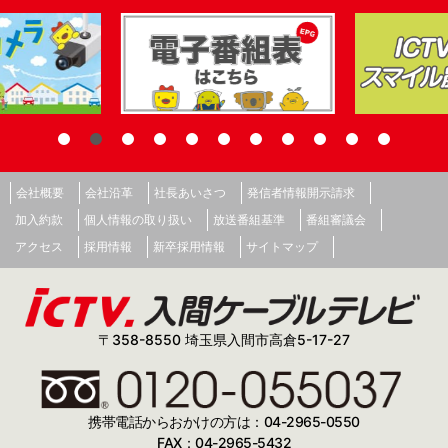
会社概要
会社沿革
社長あいさつ
発信者情報開示請求
加入約款
個人情報の取り扱い
放送番組基準
番組審議会
アクセス
採用情報
新卒採用情報
サイトマップ
〒358-8550 埼玉県入間市高倉5-17-27
携帯電話からおかけの方は：04-2965-0550
FAX：04-2965-5432