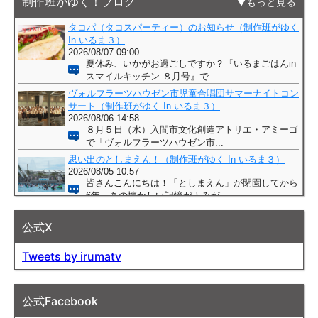
制作班がゆく！ブログ
もっと見る
公式X
Tweets by irumatv
公式Facebook