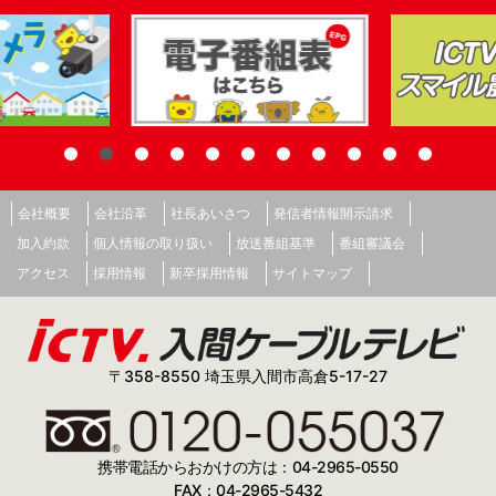
会社概要
会社沿革
社長あいさつ
発信者情報開示請求
加入約款
個人情報の取り扱い
放送番組基準
番組審議会
アクセス
採用情報
新卒採用情報
サイトマップ
〒358-8550 埼玉県入間市高倉5-17-27
携帯電話からおかけの方は：04-2965-0550
FAX：04-2965-5432