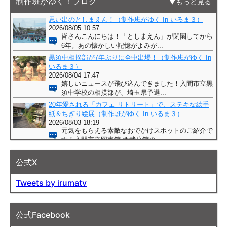
制作班がゆく！ブログ
もっと見る
公式X
Tweets by irumatv
公式Facebook