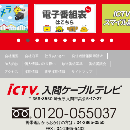
会社概要
会社沿革
社長あいさつ
発信者情報開示請求
加入約款
個人情報の取り扱い
放送番組基準
番組審議会
アクセス
採用情報
新卒採用情報
サイトマップ
〒358-8550 埼玉県入間市高倉5-17-27
携帯電話からおかけの方は：04-2965-0550
FAX：04-2965-5432