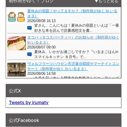
制作班がゆく！ブログ
もっと見る
公式X
Tweets by irumatv
公式Facebook