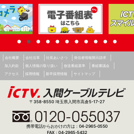
会社概要
会社沿革
社長あいさつ
発信者情報開示請求
加入約款
個人情報の取り扱い
放送番組基準
番組審議会
アクセス
採用情報
新卒採用情報
サイトマップ
〒358-8550 埼玉県入間市高倉5-17-27
携帯電話からおかけの方は：04-2965-0550
FAX：04-2965-5432