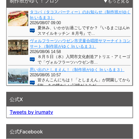
制作班がゆく！ブログ
もっと見る
公式X
Tweets by irumatv
公式Facebook