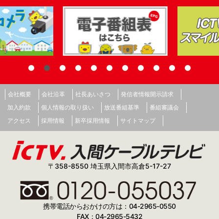
会社概要
会社沿革
社長あいさつ
発信者情報開示請求
加入約款
個人情報の取り扱い
放送番組基準
番組審議会
アクセス
採用情報
新卒採用情報
サイトマップ
〒358-8550 埼玉県入間市高倉5-17-27
携帯電話からおかけの方は：04-2965-0550
FAX：04-2965-5432