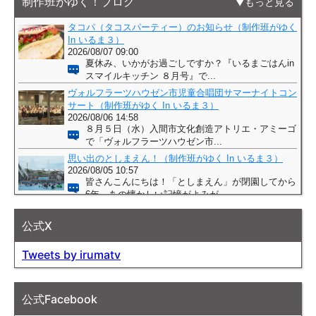
制作班がゆく！ブログ
もっと見る
公式X
Tweets by irumatv
公式Facebook