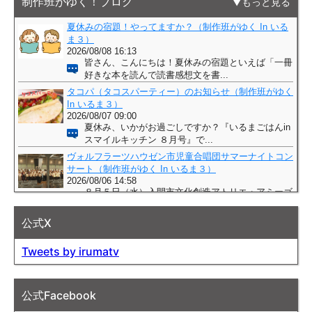
制作班がゆく！ブログ
もっと見る
公式X
Tweets by irumatv
公式Facebook