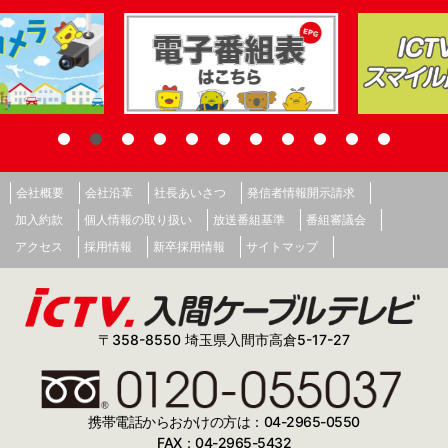
会社概要
会社沿革
社長あいさつ
発信者情報開示請求
加入約款
個人情報の取り扱い
放送番組基準
番組審議会
アクセス
採用情報
新卒採用情報
サイトマップ
〒358-8550 埼玉県入間市高倉5-17-27
携帯電話からおかけの方は：04-2965-0550
FAX：04-2965-5432