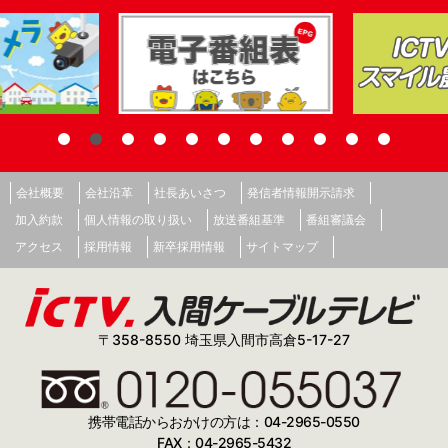
会社概要
会社沿革
社長あいさつ
発信者情報開示請求
加入約款
個人情報の取り扱い
放送番組基準
番組審議会
アクセス
採用情報
新卒採用情報
サイトマップ
〒358-8550 埼玉県入間市高倉5-17-27
携帯電話からおかけの方は：04-2965-0550
FAX：04-2965-5432