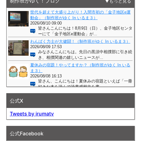
制作班がゆく！ブログ
もっと見る
公式X
Tweets by irumatv
公式Facebook