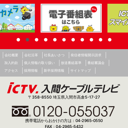
会社概要
会社沿革
社長あいさつ
発信者情報開示請求
加入約款
個人情報の取り扱い
放送番組基準
番組審議会
アクセス
採用情報
新卒採用情報
サイトマップ
〒358-8550 埼玉県入間市高倉5-17-27
携帯電話からおかけの方は：04-2965-0550
FAX：04-2965-5432