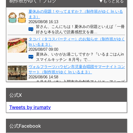
制作班がゆく！ブログ
もっと見る
公式X
Tweets by irumatv
公式Facebook