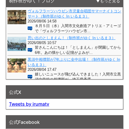
制作班がゆく！ブログ
もっと見る
公式X
Tweets by irumatv
公式Facebook