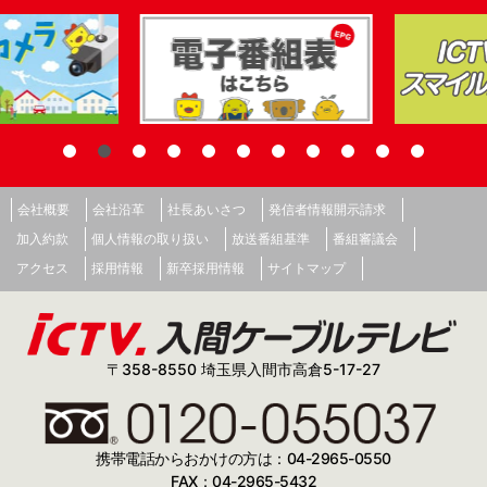
会社概要
会社沿革
社長あいさつ
発信者情報開示請求
加入約款
個人情報の取り扱い
放送番組基準
番組審議会
アクセス
採用情報
新卒採用情報
サイトマップ
〒358-8550 埼玉県入間市高倉5-17-27
携帯電話からおかけの方は：04-2965-0550
FAX：04-2965-5432