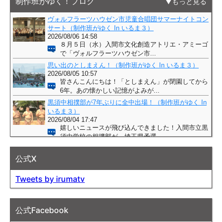
制作班がゆく！ブログ
もっと見る
公式X
Tweets by irumatv
公式Facebook