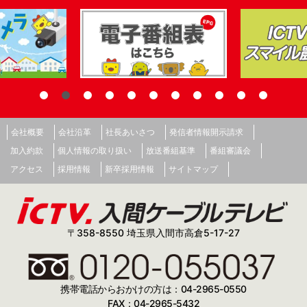
会社概要
会社沿革
社長あいさつ
発信者情報開示請求
加入約款
個人情報の取り扱い
放送番組基準
番組審議会
アクセス
採用情報
新卒採用情報
サイトマップ
〒358-8550 埼玉県入間市高倉5-17-27
携帯電話からおかけの方は：04-2965-0550
FAX：04-2965-5432