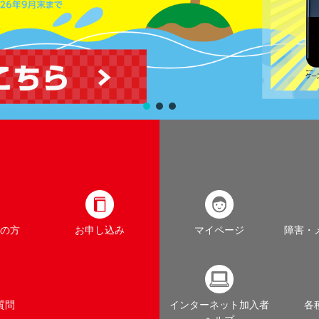
の方
お申し込み
マイページ
障害・
質問
インターネット加入者
各