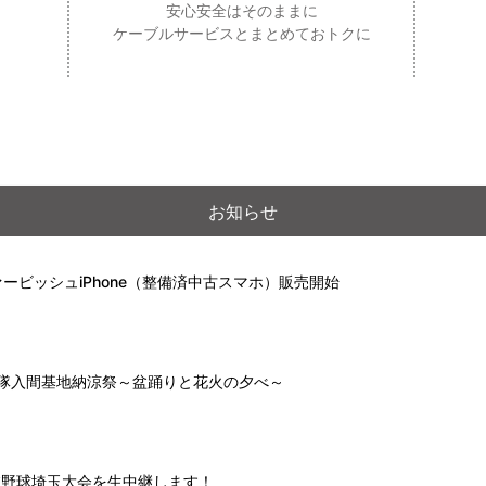
安心安全はそのままに
ケーブルサービスとまとめておトクに
お知らせ
ービッシュiPhone（整備済中古スマホ）販売開始
自衛隊入間基地納涼祭～盆踊りと花火の夕べ～
高校野球埼玉大会を生中継します！