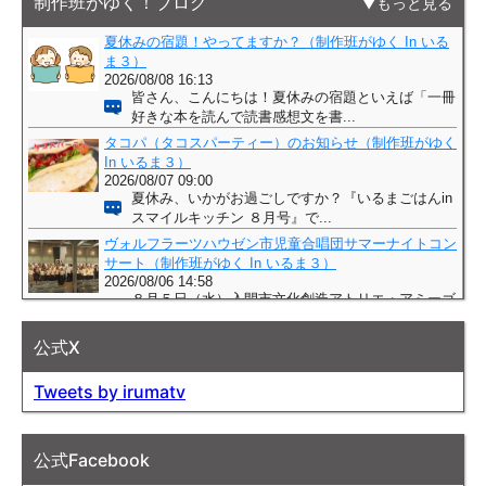
制作班がゆく！ブログ
もっと見る
公式X
Tweets by irumatv
公式Facebook