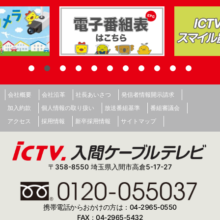
会社概要
会社沿革
社長あいさつ
発信者情報開示請求
加入約款
個人情報の取り扱い
放送番組基準
番組審議会
アクセス
採用情報
新卒採用情報
サイトマップ
〒358-8550 埼玉県入間市高倉5-17-27
携帯電話からおかけの方は：04-2965-0550
FAX：04-2965-5432