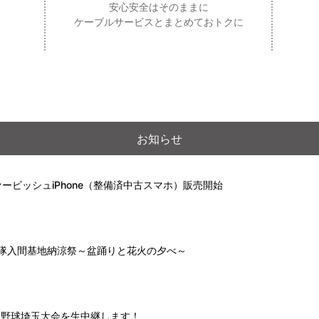
安心安全はそのままに
ケーブルサービスとまとめておトクに
お知らせ
ービッシュiPhone（整備済中古スマホ）販売開始
自衛隊入間基地納涼祭～盆踊りと花火の夕べ～
高校野球埼玉大会を生中継します！