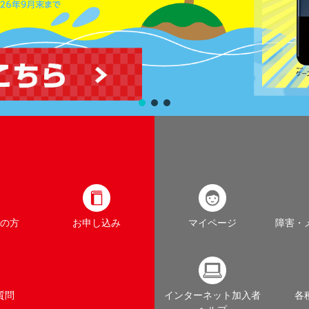
の方
お申し込み
マイページ
障害・
質問
インターネット加入者
各