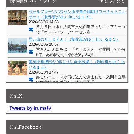
制作班がゆく！ブログ
もっと見る
公式X
Tweets by irumatv
公式Facebook