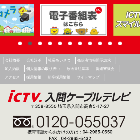
会社概要
会社沿革
社長あいさつ
発信者情報開示請求
加入約款
個人情報の取り扱い
放送番組基準
番組審議会
アクセス
採用情報
新卒採用情報
サイトマップ
〒358-8550 埼玉県入間市高倉5-17-27
携帯電話からおかけの方は：04-2965-0550
FAX：04-2965-5432