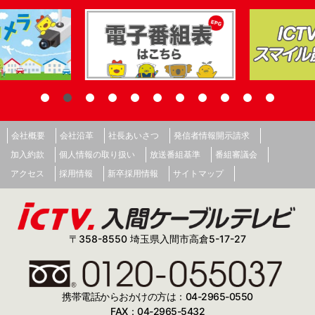
会社概要
会社沿革
社長あいさつ
発信者情報開示請求
加入約款
個人情報の取り扱い
放送番組基準
番組審議会
アクセス
採用情報
新卒採用情報
サイトマップ
〒358-8550 埼玉県入間市高倉5-17-27
携帯電話からおかけの方は：04-2965-0550
FAX：04-2965-5432