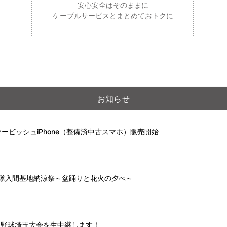
安心安全はそのままに
ケーブルサービスとまとめておトクに
お知らせ
ービッシュiPhone（整備済中古スマホ）販売開始
自衛隊入間基地納涼祭～盆踊りと花火の夕べ～
高校野球埼玉大会を生中継します！