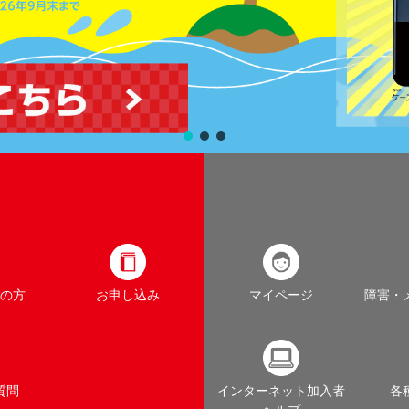
の方
お申し込み
マイページ
障害・
質問
インターネット加入者
各